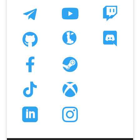










